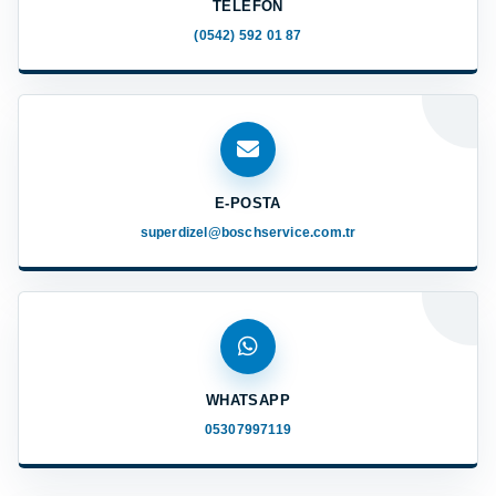
TELEFON
(0542) 592 01 87
E-POSTA
superdizel@boschservice.com.tr
WHATSAPP
05307997119